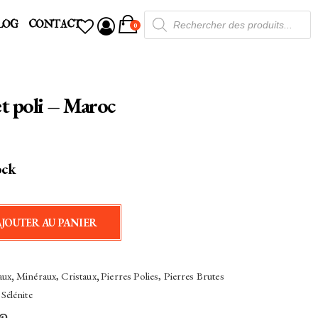
Recherche
LOG
CONTACT
de
0
produits
et poli – Maroc
ock
AJOUTER AU PANIER
aux
,
Minéraux, Cristaux
,
Pierres Polies, Pierres Brutes
,
Sélénite