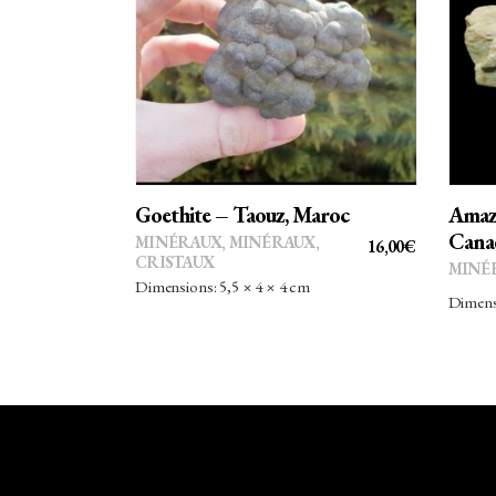
AJOUTER AU PANIER
Goethite – Taouz, Maroc
Amazo
Cana
MINÉRAUX
,
MINÉRAUX,
16,00
€
CRISTAUX
MINÉ
Dimensions: 5,5 × 4 × 4 cm
Dimensi