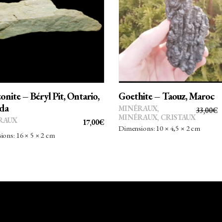
AJOUTER AU PANIER
AJOUTER AU PANIER
nite – Béryl Pit, Ontario,
Goethite – Taouz, Maroc
da
MINÉRAUX
,
33,00
€
MINÉRAUX, CRISTAUX
RAUX
17,00
€
Dimensions: 10 × 4,5 × 2 cm
ons: 16 × 5 × 2 cm