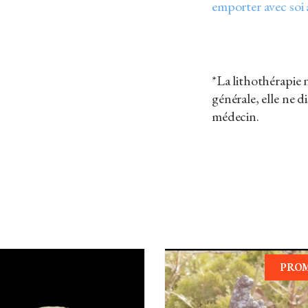
emporter avec soi
*La lithothérapie
générale, elle ne 
médecin.
PRO