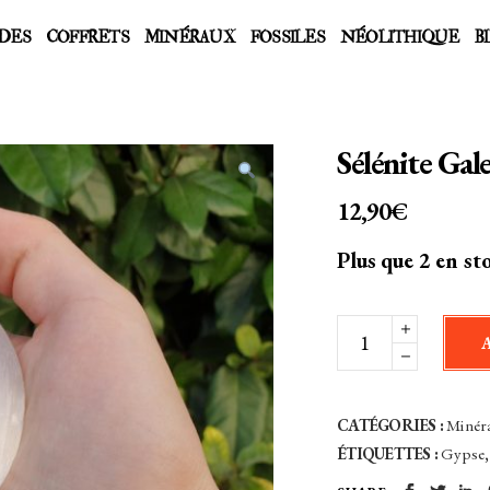
DES
COFFRETS
MINÉRAUX
FOSSILES
NÉOLITHIQUE
B
Sélénite Gal
12,90
€
Plus que 2 en st
Sélénite
Galet
poli
-
CATÉGORIES :
Minér
Maroc
ÉTIQUETTES :
Gypse
quantity