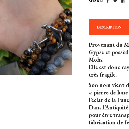
SHARE:
DESCRIPTION
Provenant du Mar
Gypse et possède
Mohs.
Elle est donc ray
très fragile.
Son nom vient du
« pierre de lune
l’éclat de la Lune
Dans l’Antiquité 
pour être transp
fabrication de f