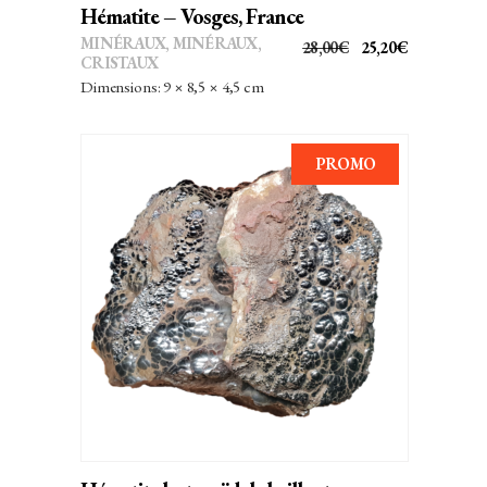
Hématite – Vosges, France
MINÉRAUX
,
MINÉRAUX,
LE
LE
28,00
€
25,20
€
CRISTAUX
PRIX
PRIX
Dimensions: 9 × 8,5 × 4,5 cm
INITIAL
ACTUEL
ÉTAIT :
EST :
28,00€.
25,20€.
PROMO
AJOUTER AU PANIER