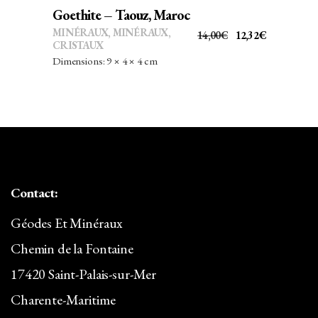
Goethite – Taouz, Maroc
MINÉRAUX
,
MINÉRAUX,
LE
LE
14,00
€
12,32
€
CRISTAUX
PRIX
PRIX
Dimensions: 9 × 4 × 4 cm
INITIAL
ACTUEL
ÉTAIT :
EST :
14,00€.
12,32€.
Contact:
Géodes Et Minéraux
Chemin de la Fontaine
17420 Saint-Palais-sur-Mer
Charente-Maritime