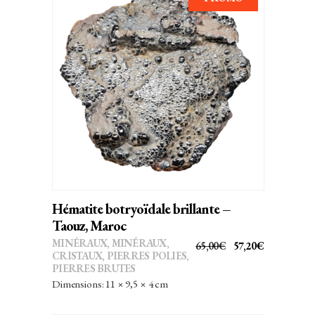
AJOUTER AU PANIER
Hématite botryoïdale brillante –
Taouz, Maroc
MINÉRAUX
,
MINÉRAUX,
LE
LE
65,00
€
57,20
€
CRISTAUX
,
PIERRES POLIES,
PRIX
PRIX
PIERRES BRUTES
INITIAL
ACTUEL
Dimensions: 11 × 9,5 × 4 cm
ÉTAIT :
EST :