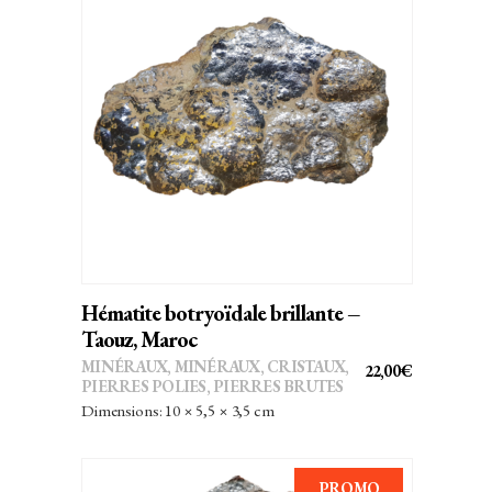
AJOUTER AU PANIER
Hématite botryoïdale brillante –
Taouz, Maroc
MINÉRAUX
,
MINÉRAUX, CRISTAUX
,
22,00
€
PIERRES POLIES, PIERRES BRUTES
Dimensions: 10 × 5,5 × 3,5 cm
PROMO