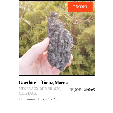
65,00€.
57,20€.
PROMO
AJOUTER AU PANIER
Goethite – Taouz, Maroc
MINÉRAUX
,
MINÉRAUX,
LE
LE
33,00
€
29,04
€
CRISTAUX
PRIX
PRIX
Dimensions: 10 × 4,5 × 2 cm
INITIAL
ACTUEL
ÉTAIT :
EST :