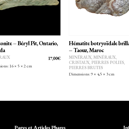
AJOUTER AU PANIER
AJOUTER AU PANIER
nite – Béryl Pit, Ontario,
Hématite botryoïdale brill
da
– Taouz, Maroc
RAUX
MINÉRAUX
,
MINÉRAUX,
17,00
€
CRISTAUX
,
PIERRES POLIES,
ons: 16 × 5 × 2 cm
PIERRES BRUTES
Dimensions: 9 × 4,5 × 3 cm
Pages et Articles Phares
In