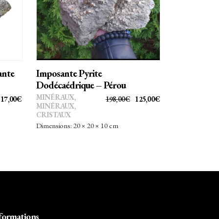
AJOUTER AU PANIER
ante
Imposante Pyrite
Dodécaédrique – Pérou
MINÉRAUX
,
LE
LE
17,00
€
198,00
€
125,00
€
MINÉRAUX,
PRIX
PRIX
CRISTAUX
INITIAL
ACTUEL
Dimensions: 20 × 20 × 10 cm
ÉTAIT :
EST :
198,00€.
125,00€.
formations