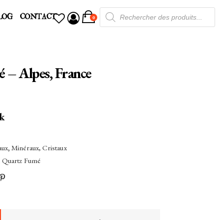
Recherche
LOG
CONTACT
de
0
produits
 – Alpes, France
ck
aux
,
Minéraux, Cristaux
,
Quartz Fumé