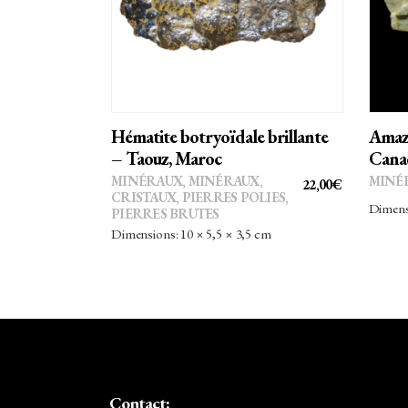
AJOUTER AU PANIER
Hématite botryoïdale brillante
Amazo
– Taouz, Maroc
Cana
MINÉRAUX
,
MINÉRAUX,
MINÉ
22,00
€
CRISTAUX
,
PIERRES POLIES,
Dimensi
PIERRES BRUTES
Dimensions: 10 × 5,5 × 3,5 cm
Contact: