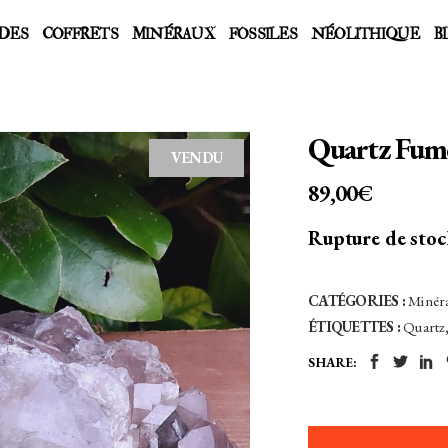
DES
COFFRETS
MINÉRAUX
FOSSILES
NÉOLITHIQUE
B
Quartz Fumé
VENDU
89,00
€
Rupture de sto
CATÉGORIES :
Minér
ÉTIQUETTES :
Quartz
SHARE: