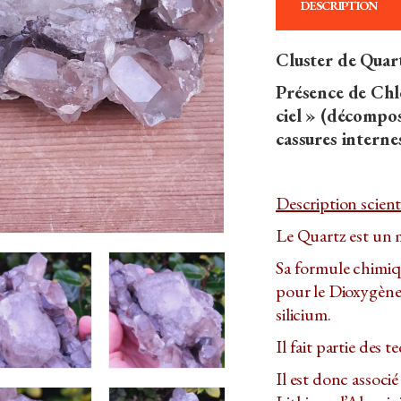
DESCRIPTION
Cluster de Quar
Présence de Chl
ciel » (décompos
cassures internes
Description scient
Le Quartz est un m
Sa formule chimiq
pour le Dioxygène,
silicium.
Il fait partie des t
Il est donc associé