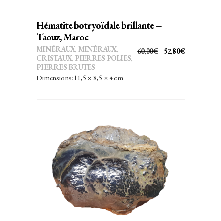
Hématite botryoïdale brillante –
Taouz, Maroc
MINÉRAUX
,
MINÉRAUX,
LE
LE
60,00
€
52,80
€
CRISTAUX
,
PIERRES POLIES,
PRIX
PRIX
PIERRES BRUTES
INITIAL
ACTUEL
Dimensions: 11,5 × 8,5 × 4 cm
ÉTAIT :
EST :
60,00€.
52,80€.
AJOUTER AU PANIER