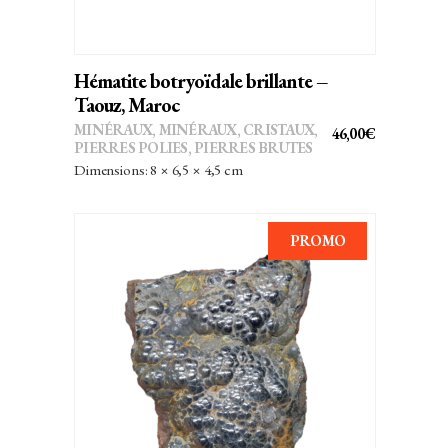
Hématite botryoïdale brillante –
Taouz, Maroc
MINÉRAUX
,
MINÉRAUX, CRISTAUX
,
46,00
€
PIERRES POLIES, PIERRES BRUTES
Dimensions: 8 × 6,5 × 4,5 cm
PROMO
AJOUTER AU PANIER