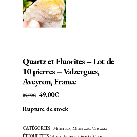
Quartz et Fluorites – Lot de
10 pierres – Valzergues,
Aveyron, France
LE
LE
49,00
€
85,00
€
PRIX
PRIX
Rupture de stock
INITIAL
ACTUEL
ÉTAIT :
EST :
85,00€.
49,00€.
CATÉGORIES :
Minéraux
,
Minéraux, Cristaux
ÉTIQUETTES :
-Lots
,
France
,
Quartz
,
Quartz