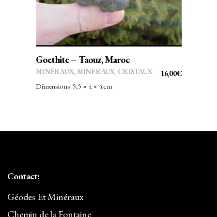
Goethite – Taouz, Maroc
MINÉRAUX
,
MINÉRAUX, CRISTAUX
16,00
€
Dimensions: 5,5 × 4 × 4 cm
Contact:
Géodes Et Minéraux
Chemin de la Fontaine