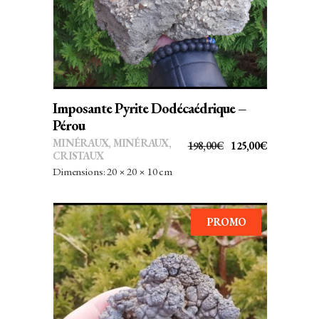
Imposante Pyrite Dodécaédrique –
Pérou
MINÉRAUX
,
MINÉRAUX,
LE
LE
198,00
€
125,00
€
CRISTAUX
PRIX
PRIX
Dimensions: 20 × 20 × 10 cm
INITIAL
ACTUEL
ÉTAIT :
EST :
198,00€.
125,00€.
PROMO
AJOUTER AU PANIER