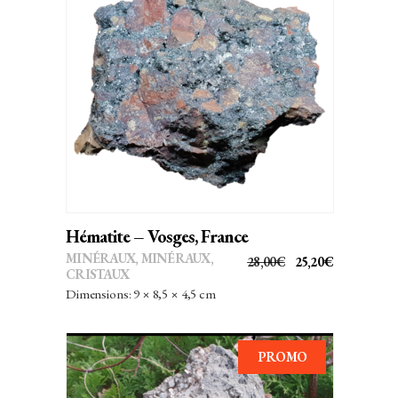
AJOUTER AU PANIER
Hématite – Vosges, France
MINÉRAUX
,
MINÉRAUX,
LE
LE
28,00
€
25,20
€
CRISTAUX
PRIX
PRIX
Dimensions: 9 × 8,5 × 4,5 cm
INITIAL
ACTUEL
ÉTAIT :
EST :
28,00€.
25,20€.
PROMO