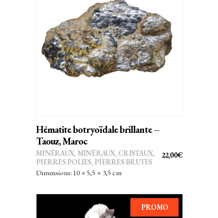
AJOUTER AU PANIER
Hématite botryoïdale brillante –
Taouz, Maroc
MINÉRAUX
,
MINÉRAUX, CRISTAUX
,
22,00
€
PIERRES POLIES, PIERRES BRUTES
Dimensions: 10 × 5,5 × 3,5 cm
PROMO