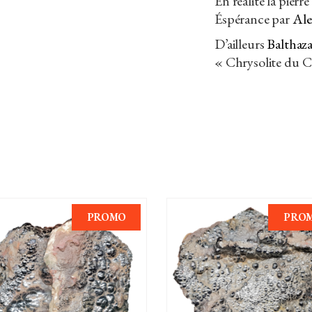
En réalité la pier
Éspérance par
Ale
D’ailleurs
Balthaz
« Chrysolite du C
PROMO
PRO
AJOUTER AU PANIER
AJOUTER AU PANIER