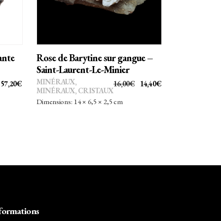
ante
Rose de Barytine sur gangue –
Saint-Laurent-Le-Minier
MINÉRAUX
,
LE
LE
LE
LE
57,20
€
16,00
€
14,40
€
MINÉRAUX, CRISTAUX
PRIX
PRIX
PRIX
PRIX
Dimensions: 14 × 6,5 × 2,5 cm
INITIAL
ACTUEL
INITIAL
ACTUEL
ÉTAIT :
EST :
ÉTAIT :
EST :
65,00€.
57,20€.
16,00€.
14,40€.
formations