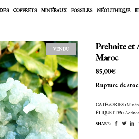
DES
COFFRETS
MINÉRAUX
FOSSILES
NÉOLITHIQUE
B
Prehnite et 
VENDU
Maroc
85,00
€
Rupture de sto
CATÉGORIES :
Minér
ÉTIQUETTES :
Actino
SHARE: