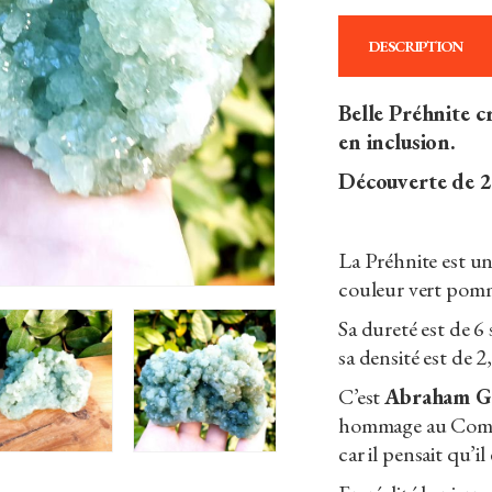
DESCRIPTION
Belle Préhnite cr
en inclusion.
Découverte de 2
La Préhnite est un
couleur vert pomm
Sa dureté est de 6 
sa densité est de 2,
C’est
Abraham G
hommage au Comm
car il pensait qu’il