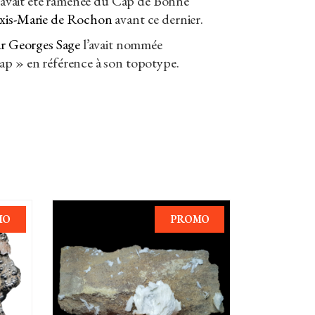
re avait été ramenée du Cap de Bonne
xis-Marie de Rochon
avant ce dernier.
ar Georges Sage
l’avait nommée
ap » en référence à son topotype.
MO
PROMO
AJOUTER AU PANIER