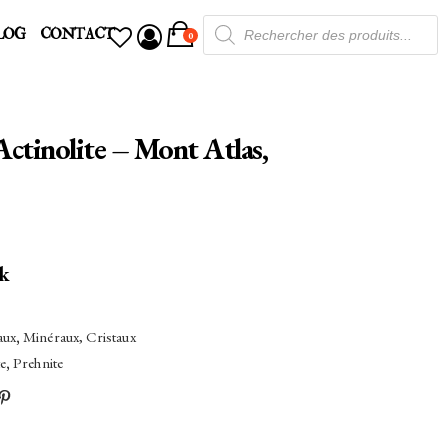
Recherche
LOG
CONTACT
de
0
produits
Actinolite – Mont Atlas,
ck
aux
,
Minéraux, Cristaux
te
,
Prehnite