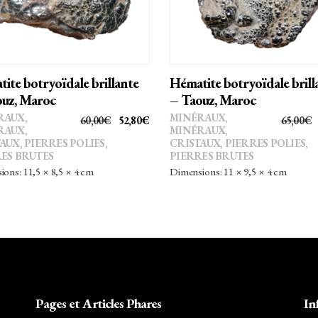
ite botryoïdale brillante
Hématite botryoïdale brill
uz, Maroc
– Taouz, Maroc
RAUX
,
MINÉRAUX
,
LE
LE
60,00
€
52,80
€
65,00
€
RAUX,
MINÉRAUX,
PRIX
PRIX
TAUX
,
PIERRES POLIES,
CRISTAUX
,
PIERRES POLIES,
ES BRUTES
PIERRES BRUTES
INITIAL
ACTUEL
ons: 11,5 × 8,5 × 4 cm
Dimensions: 11 × 9,5 × 4 cm
ÉTAIT :
EST :
60,00€.
52,80€.
Pages et Articles Phares
In