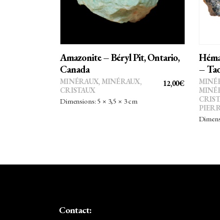
Amazonite – Béryl Pit, Ontario,
Hémat
Canada
– Tao
MINÉRAUX
,
MINÉRAUX,
MINÉ
12,00
€
CRISTAUX
MINÉ
CRIS
Dimensions: 5 × 3,5 × 3 cm
PIERR
Dimensi
Contact: