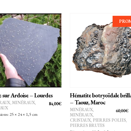
PRO
AJOUTER AU PANIER
AJOUTER AU PANIER
e sur Ardoise – Lourdes
Hématite botryoïdale brill
– Taouz, Maroc
RAUX
,
MINÉRAUX,
84,00
€
TAUX
MINÉRAUX
,
60,00
€
ons: 25 × 24 × 1,5 cm
MINÉRAUX,
CRISTAUX
,
PIERRES POLIES,
PIERRES BRUTES