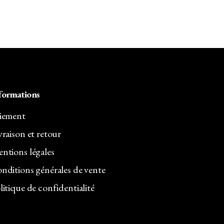
ÉTAIT :
EST :
60,00€.
52,80€.
formations
iement
vraison et retour
ntions légales
nditions générales de vente
litique de confidentialité