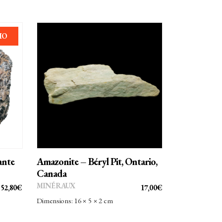
MO
AJOUTER AU PANIER
ante
Amazonite – Béryl Pit, Ontario,
Canada
MINÉRAUX
LE
LE
52,80
€
17,00
€
PRIX
PRIX
Dimensions: 16 × 5 × 2 cm
INITIAL
ACTUEL