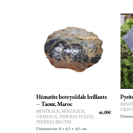
AJOUTER AU PANIER
Hématite botryoïdale brillante
Pyrit
– Taouz, Maroc
MINÉ
CRIS
MINÉRAUX
,
MINÉRAUX,
46,00
€
Dimensi
CRISTAUX
,
PIERRES POLIES,
PIERRES BRUTES
Dimensions: 8 × 6,5 × 4,5 cm