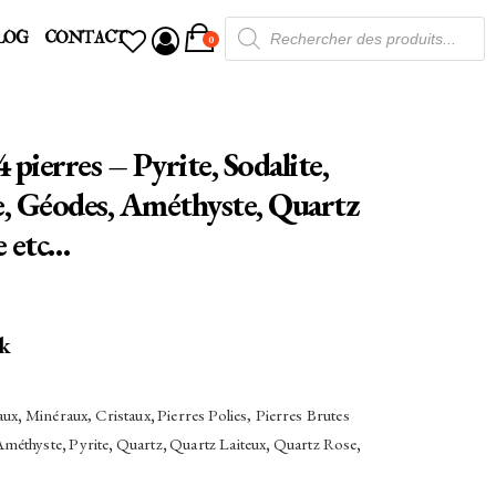
Recherche
LOG
CONTACT
de
0
produits
 pierres – Pyrite, Sodalite,
, Géodes, Améthyste, Quartz
e etc…
RIX
ck
CTUEL
T :
,00€.
aux
,
Minéraux, Cristaux
,
Pierres Polies, Pierres Brutes
Améthyste
,
Pyrite
,
Quartz
,
Quartz Laiteux
,
Quartz Rose
,