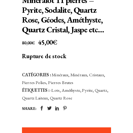
Minéralot 11 pierres –
Pyrite, Sodalite, Quartz
Rose, Géodes, Améthyste,
Quartz Cristal, Jaspe etc…
LE
LE
45,00
€
80,00
€
PRIX
PRIX
Rupture de stock
INITIAL
ACTUEL
ÉTAIT :
EST :
80,00€.
45,00€.
CATÉGORIES :
Minéraux
,
Minéraux, Cristaux
,
Pierres Polies, Pierres Brutes
ÉTIQUETTES :
-Lots
,
Améthyste
,
Pyrite
,
Quartz
,
Quartz Laiteux
,
Quartz Rose
SHARE: