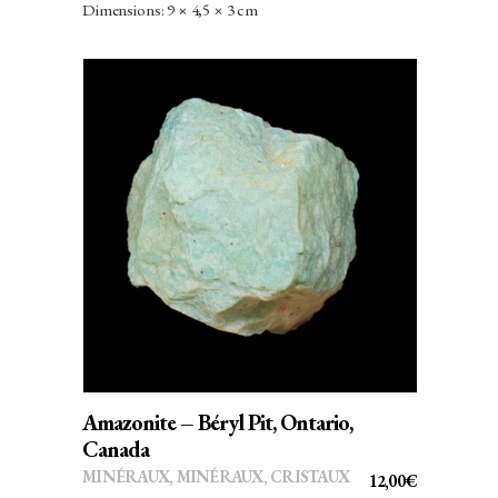
Dimensions: 9 × 4,5 × 3 cm
AJOUTER AU PANIER
Amazonite – Béryl Pit, Ontario,
Canada
MINÉRAUX
,
MINÉRAUX, CRISTAUX
12,00
€