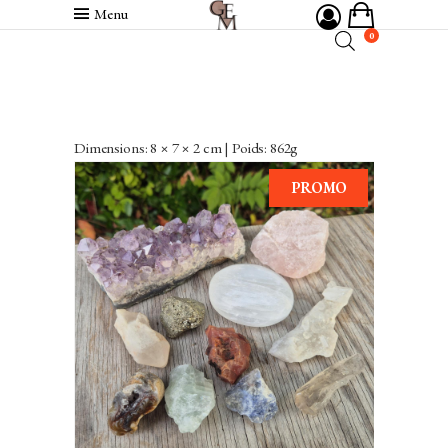
Menu
0
Dimensions: 8 × 7 × 2 cm | Poids: 862g
PROMO
VENDU