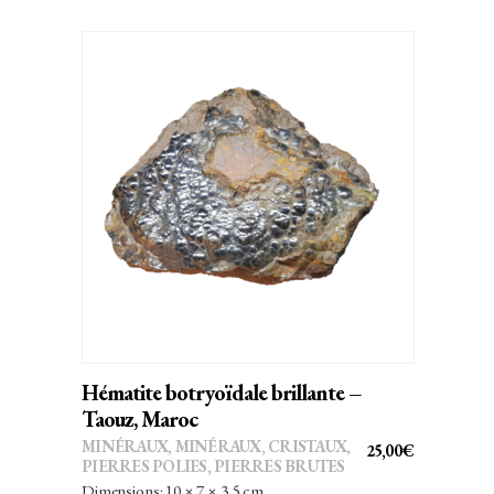
AJOUTER AU PANIER
Hématite botryoïdale brillante –
Taouz, Maroc
MINÉRAUX
,
MINÉRAUX, CRISTAUX
,
25,00
€
PIERRES POLIES, PIERRES BRUTES
Dimensions: 10 × 7 × 3,5 cm