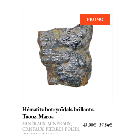
INITIAL
ACTUEL
ÉTAIT :
EST :
39,00€.
34,32€.
PROMO
AJOUTER AU PANIER
Hématite botryoïdale brillante –
Taouz, Maroc
MINÉRAUX
,
MINÉRAUX,
LE
LE
43,00
€
37,84
€
CRISTAUX
,
PIERRES POLIES,
PRIX
PRIX