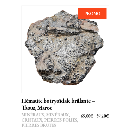
PROMO
AJOUTER AU PANIER
Hématite botryoïdale brillante –
Taouz, Maroc
MINÉRAUX
,
MINÉRAUX,
LE
LE
65,00
€
57,20
€
CRISTAUX
,
PIERRES POLIES,
PRIX
PRIX
PIERRES BRUTES