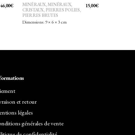
MINÉRAUX
,
MINÉRAUX,
46,00
€
15,00
€
CRISTAUX
,
PIERRES POLIES,
PIERRES BRUTES
Dimensions: 9 × 6 × 3 cm
formations
iement
vraison et retour
ntions légales
nditions générales de vente
litique de confidentialité