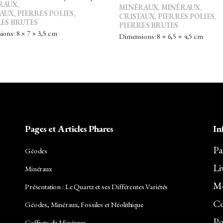
RAUX,
MINÉRAUX
,
MINÉRAUX,
PRIX
PRIX
TAUX
,
PIERRES POLIES,
CRISTAUX
,
PIERRES POLIES,
ES BRUTES
INITIAL
ACTUEL
PIERRES BRUTES
ons: 8 × 7 × 3,5 cm
ÉTAIT :
EST :
Dimensions: 8 × 6,5 × 4,5 cm
15,00€.
13,50€.
Pages et Articles Phares
In
Pa
Géodes
Li
Minéraux
Me
Présentation : Le Quartz et ses Différentes Variétés
Co
Géodes, Minéraux, Fossiles et Néolithique
Po
Coffrets de Minéraux