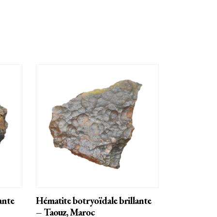
AJOUTER AU PANIER
ante
Hématite botryoïdale brillante
– Taouz, Maroc