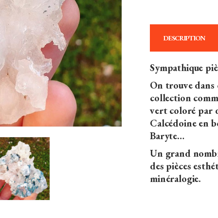
DESCRIPTION
Sympathique pièc
On trouve dans c
collection comm
vert coloré par 
Calcédoine en bou
Baryte…
Un grand nombre
des pièces esthé
minéralogie.