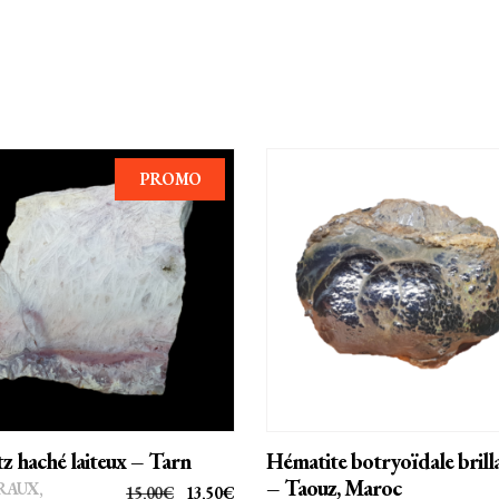
PROMO
AJOUTER AU PANIER
AJOUTER AU PANIER
z haché laiteux – Tarn
Hématite botryoïdale brill
– Taouz, Maroc
RAUX
,
LE
LE
15,00
€
13,50
€