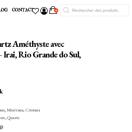
Recherche
LOG
CONTACT
de
0
produits
artz Améthyste avec
 Irai, Rio Grande do Sul,
ck
aux
,
Minéraux, Cristaux
ste
,
Quartz