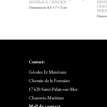
MINÉRAUX, CRISTAUX
MINÉ
PRIX
PRIX
CRIS
Dimensions: 8,5 × 7 × 5 cm
PIERR
INITIAL
ACTUEL
Dimensi
ÉTAIT :
EST :
39,00€.
34,32€.
Contact:
Géodes Et Minéraux
Chemin de la Fontaine
17420 Saint-Palais-sur-Mer
Charente-Maritime
Mail de contact