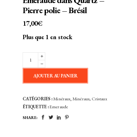
Émeraude dans Quartz –
Pierre polie – Brésil
17,00
€
Plus que 1 en stock
Émeraude
dans
Quartz
AJOUTER AU PANIER
-
Pierre
polie
CATÉGORIES :
Minéraux
,
Minéraux, Cristaux
-
ÉTIQUETTE :
Emeraude
Brésil
SHARE:
quantity