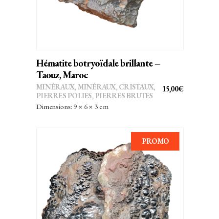
Hématite botryoïdale brillante –
Taouz, Maroc
MINÉRAUX
,
MINÉRAUX, CRISTAUX
,
15,00
€
PIERRES POLIES, PIERRES BRUTES
Dimensions: 9 × 6 × 3 cm
PROMO
AJOUTER AU PANIER