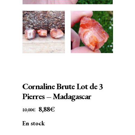
Cornaline Brute Lot de 3
Pierres – Madagascar
LE
LE
8,88
€
10,00
€
PRIX
PRIX
En stock
INITIAL
ACTUEL
ÉTAIT :
EST :