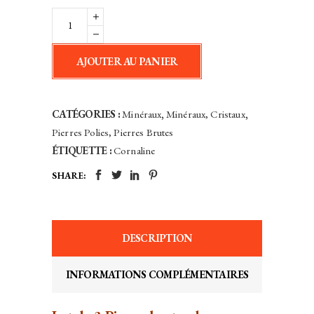
10,00€.
8,88€.
Cornaline
Brute
Lot
AJOUTER AU PANIER
de
3
Pierres
CATÉGORIES :
Minéraux
,
Minéraux, Cristaux
,
-
Pierres Polies, Pierres Brutes
Madagascar
ÉTIQUETTE :
Cornaline
quantity
SHARE:
DESCRIPTION
INFORMATIONS COMPLÉMENTAIRES