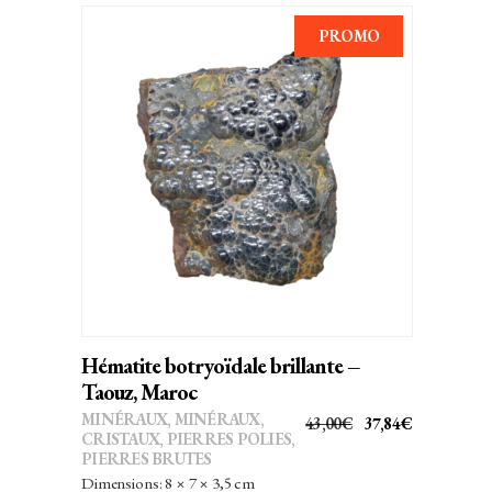
PROMO
AJOUTER AU PANIER
Hématite botryoïdale brillante –
Taouz, Maroc
MINÉRAUX
,
MINÉRAUX,
LE
LE
43,00
€
37,84
€
CRISTAUX
,
PIERRES POLIES,
PRIX
PRIX
PIERRES BRUTES
INITIAL
ACTUEL
Dimensions: 8 × 7 × 3,5 cm