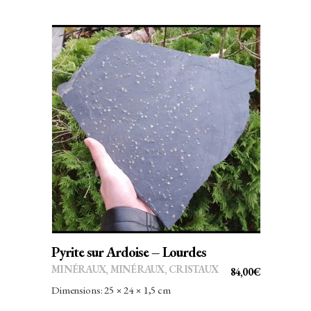
ÉTAIT :
EST :
43,00€.
37,84€.
AJOUTER AU PANIER
Pyrite sur Ardoise – Lourdes
MINÉRAUX
,
MINÉRAUX, CRISTAUX
84,00
€
Dimensions: 25 × 24 × 1,5 cm