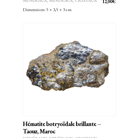
MINÉRAUX
,
MINÉRAUX, CRISTAUX
12,00
€
Dimensions: 5 × 3,5 × 3 cm
AJOUTER AU PANIER
Hématite botryoïdale brillante –
Taouz, Maroc