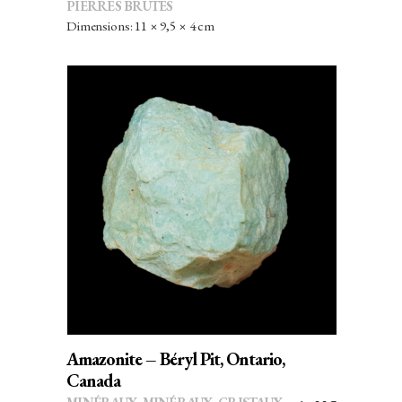
PIERRES BRUTES
INITIAL
ACTUEL
Dimensions: 11 × 9,5 × 4 cm
ÉTAIT :
EST :
65,00€.
57,20€.
AJOUTER AU PANIER
Amazonite – Béryl Pit, Ontario,
Canada