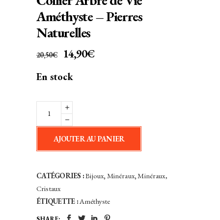
Collier Arbre de Vie
Améthyste – Pierres
Naturelles
LE
LE
14,90
€
20,50
€
PRIX
PRIX
En stock
INITIAL
ACTUEL
ÉTAIT :
EST :
20,50€.
14,90€.
Collier
Arbre
de
AJOUTER AU PANIER
Vie
Améthyste
-
CATÉGORIES :
Bijoux
,
Minéraux
,
Minéraux,
Pierres
Cristaux
Naturelles
ÉTIQUETTE :
Améthyste
quantity
SHARE: