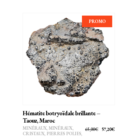
PROMO
AJOUTER AU PANIER
Hématite botryoïdale brillante –
Taouz, Maroc
MINÉRAUX
,
MINÉRAUX,
LE
LE
65,00
€
57,20
€
CRISTAUX
,
PIERRES POLIES,
PRIX
PRIX