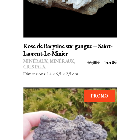
Rose de Barytine sur gangue – Saint-
Laurent-Le-Minier
MINÉRAUX
,
MINÉRAUX,
LE
LE
16,00
€
14,40
€
CRISTAUX
PRIX
PRIX
Dimensions: 14 × 6,5 × 2,5 cm
INITIAL
ACTUEL
ÉTAIT :
EST :
16,00€.
14,40€.
PROMO
AJOUTER AU PANIER