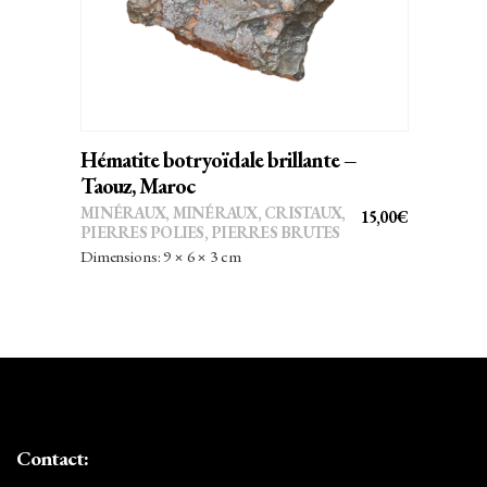
Hématite botryoïdale brillante –
Taouz, Maroc
MINÉRAUX
,
MINÉRAUX, CRISTAUX
,
15,00
€
PIERRES POLIES, PIERRES BRUTES
Dimensions: 9 × 6 × 3 cm
Contact: