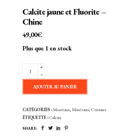
Calcite jaune et Fluorite –
Chine
49,00
€
Plus que 1 en stock
Calcite
jaune
et
AJOUTER AU PANIER
Fluorite
-
Chine
CATÉGORIES :
Minéraux
,
Minéraux, Cristaux
quantity
ÉTIQUETTE :
Calcite
SHARE: