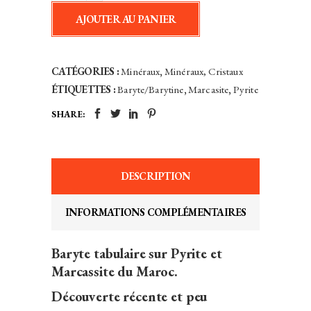
Pyrite,
AJOUTER AU PANIER
Chalcopyrite
et
Marcassite
CATÉGORIES :
Minéraux
,
Minéraux, Cristaux
-
ÉTIQUETTES :
Baryte/Barytine
,
Marcasite
,
Pyrite
Bou
SHARE:
Nahas
Mine,
Oumjrane,
Maroc
DESCRIPTION
quantity
INFORMATIONS COMPLÉMENTAIRES
Baryte tabulaire sur Pyrite et
Marcassite du Maroc.
Découverte récente et peu