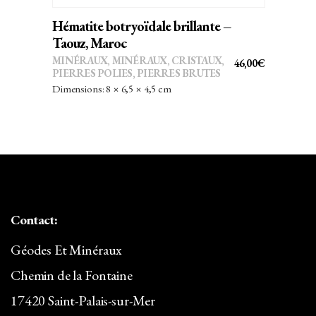
Hématite botryoïdale brillante –
Taouz, Maroc
MINÉRAUX
,
MINÉRAUX, CRISTAUX
,
46,00
€
PIERRES POLIES, PIERRES BRUTES
Dimensions: 8 × 6,5 × 4,5 cm
Contact:
Géodes Et Minéraux
Chemin de la Fontaine
17420 Saint-Palais-sur-Mer