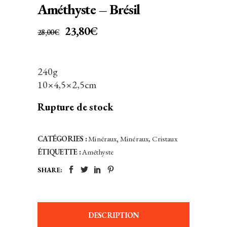
Améthyste – Brésil
LE
LE
23,80
€
28,00
€
PRIX
PRIX
INITIAL
ACTUEL
ÉTAIT :
EST :
240g
28,00€.
23,80€.
10×4,5×2,5cm
Rupture de stock
CATÉGORIES :
Minéraux
,
Minéraux, Cristaux
ÉTIQUETTE :
Améthyste
SHARE:
DESCRIPTION