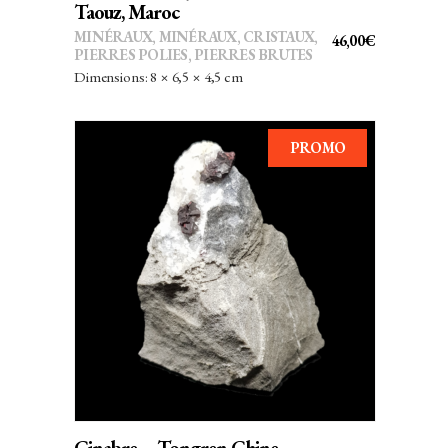
Taouz, Maroc
MINÉRAUX
,
MINÉRAUX, CRISTAUX
,
46,00
€
PIERRES POLIES, PIERRES BRUTES
Dimensions: 8 × 6,5 × 4,5 cm
PROMO
AJOUTER AU PANIER
Cinabre – Tongren Chine