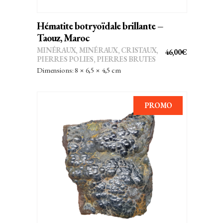
Hématite botryoïdale brillante –
Taouz, Maroc
MINÉRAUX
,
MINÉRAUX, CRISTAUX
,
46,00
€
PIERRES POLIES, PIERRES BRUTES
Dimensions: 8 × 6,5 × 4,5 cm
PROMO
AJOUTER AU PANIER