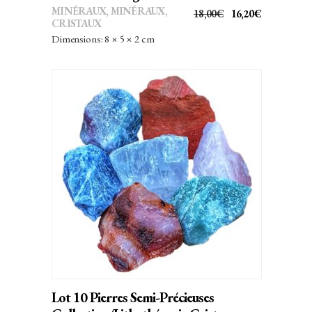
MINÉRAUX
,
MINÉRAUX,
LE
LE
18,00
€
16,20
€
CRISTAUX
PRIX
PRIX
Dimensions: 8 × 5 × 2 cm
INITIAL
ACTUEL
ÉTAIT :
EST :
18,00€.
16,20€.
AJOUTER AU PANIER
Lot 10 Pierres Semi-Précieuses