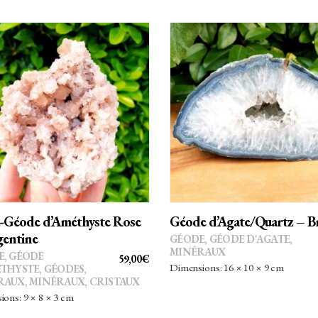
AJOUTER AU PANIER
AJOUTER AU PANIER
-Géode d’Améthyste Rose
Géode d’Agate/Quartz – Br
gentine
GÉODE
,
GÉODE D'AGATE
,
MINÉRAUX
E
,
GÉODE
59,00
€
Dimensions: 16 × 10 × 9 cm
ÉTHYSTE
,
GÉODES
,
RAUX
,
MINÉRAUX, CRISTAUX
ons: 9 × 8 × 3 cm