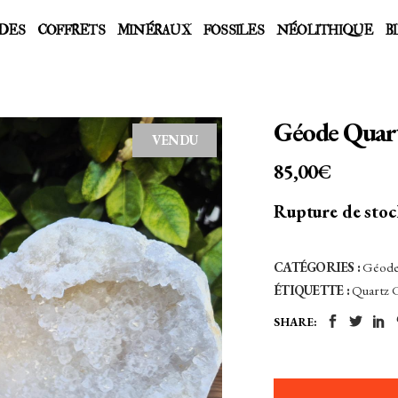
DES
COFFRETS
MINÉRAUX
FOSSILES
NÉOLITHIQUE
B
Géode Quart
VENDU
85,00
€
Rupture de sto
CATÉGORIES :
Géod
ÉTIQUETTE :
Quartz C
SHARE: