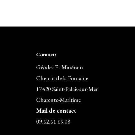
page
15,90€
du
À
produit
40,00€
Contact:
Géodes Et Minéraux
Chemin de la Fontaine
17420 Saint-Palais-sur-Mer
Charente-Maritime
Mail de contact
09.62.61.69.08