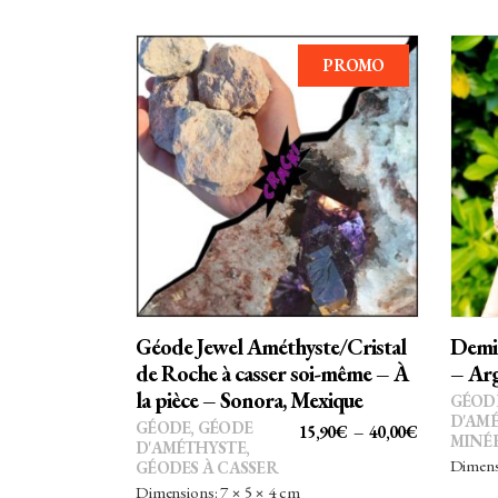
PROMO
Ce
CHOIX DES OPTIONS
produit
a
plusieurs
variations.
Les
options
Géode Jewel Améthyste/Cristal
Demi
peuvent
de Roche à casser soi-même – À
– Ar
être
la pièce – Sonora, Mexique
GÉOD
choisies
D'AM
GÉODE
,
GÉODE
PLAGE
15,90
€
–
40,00
€
MINÉ
sur
D'AMÉTHYSTE
,
DE
Dimensi
GÉODES À CASSER
la
PRIX :
Dimensions: 7 × 5 × 4 cm