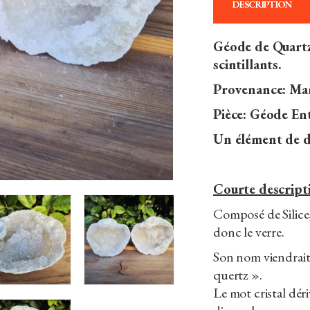
DESCRIPTION
Géode de Quartz
scintillants.
Provenance: Ma
Pièce: Géode Ent
Un élément de dé
Courte descripti
Composé de Silice,
donc le verre.
Son nom viendrai
quertz ».
Le mot cristal dér