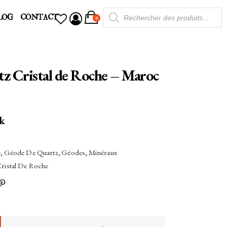
Recherche
LOG
CONTACT
de
0
produits
z Cristal de Roche – Maroc
ck
e
,
Géode De Quartz
,
Géodes
,
Minéraux
ristal De Roche