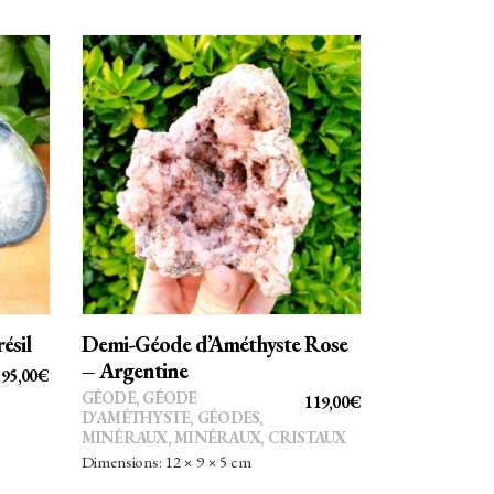
AJOUTER AU PANIER
ésil
Demi-Géode d’Améthyste Rose
– Argentine
95,00
€
GÉODE
,
GÉODE
119,00
€
D'AMÉTHYSTE
,
GÉODES
,
MINÉRAUX
,
MINÉRAUX, CRISTAUX
Dimensions: 12 × 9 × 5 cm