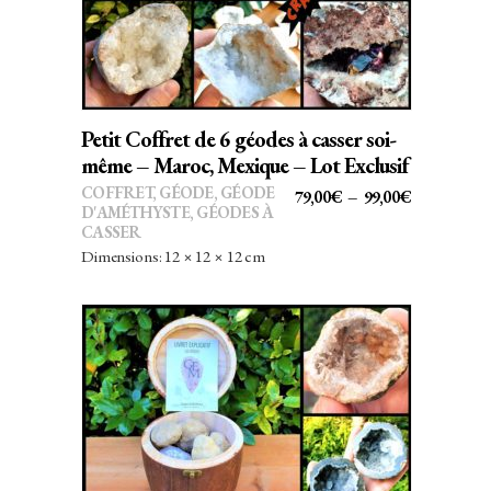
plusieurs
variations.
Les
options
peuvent
Petit Coffret de 6 géodes à casser soi-
être
même – Maroc, Mexique – Lot Exclusif
choisies
COFFRET
,
GÉODE
,
GÉODE
PLAGE
79,00
€
–
99,00
€
sur
D'AMÉTHYSTE
,
GÉODES À
DE
CASSER
la
PRIX :
Dimensions: 12 × 12 × 12 cm
page
79,00€
du
À
produit
99,00€
Ce
CHOIX DES OPTIONS
produit