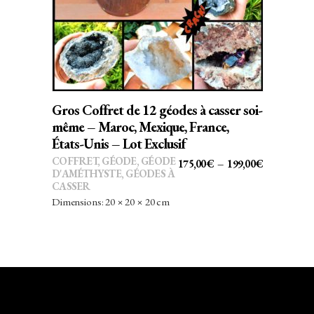
a
plusieurs
variations.
Les
options
peuvent
Gros Coffret de 12 géodes à casser soi-
être
même – Maroc, Mexique, France,
choisies
États-Unis – Lot Exclusif
sur
COFFRET
,
GÉODE
,
GÉODE
PLAGE
175,00
€
–
199,00
€
D'AMÉTHYSTE
,
GÉODES À
la
DE
CASSER
page
PRIX :
Dimensions: 20 × 20 × 20 cm
du
175,00€
produit
À
199,00€