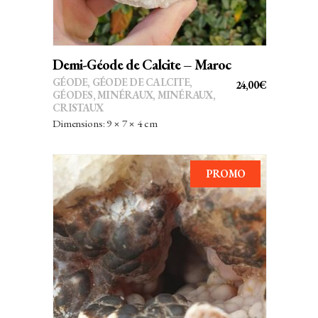
Demi-Géode de Calcite – Maroc
GÉODE
,
GÉODE DE CALCITE
,
24,00
€
GÉODES
,
MINÉRAUX
,
MINÉRAUX,
CRISTAUX
Dimensions: 9 × 7 × 4 cm
PROMO
AJOUTER AU PANIER