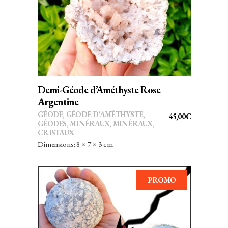
AJOUTER AU PANIER
Demi-Géode d’Améthyste Rose –
Argentine
GÉODE
,
GÉODE D'AMÉTHYSTE
,
45,00
€
GÉODES
,
MINÉRAUX
,
MINÉRAUX,
CRISTAUX
Dimensions: 8 × 7 × 3 cm
PROMO