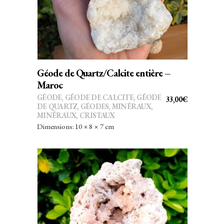
Géode de Quartz/Calcite entière –
Maroc
GÉODE
,
GÉODE DE CALCITE
,
GÉODE
33,00
€
DE QUARTZ
,
GÉODES
,
MINÉRAUX
,
MINÉRAUX, CRISTAUX
Dimensions: 10 × 8 × 7 cm