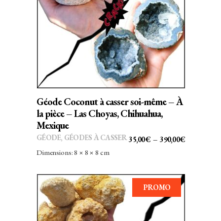
Ce
CHOIX DES OPTIONS
produit
a
plusieurs
variations.
Les
options
peuvent
Géode Coconut à casser soi-même – À
être
la pièce – Las Choyas, Chihuahua,
choisies
Mexique
sur
GÉODE
,
GÉODES À CASSER
PLAGE
35,00
€
–
390,00
€
la
DE
Dimensions: 8 × 8 × 8 cm
page
PRIX :
du
35,00€
produit
PROMO
À
390,00€