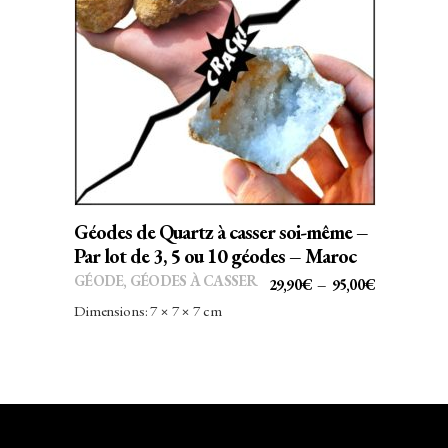
Ce
CHOIX DES OPTIONS
produit
a
plusieurs
variations.
Les
options
peuvent
Géodes de Quartz à casser soi-même –
être
Par lot de 3, 5 ou 10 géodes – Maroc
choisies
GÉODE
,
GÉODES À CASSER
PLAGE
29,90
€
–
95,00
€
sur
DE
Dimensions: 7 × 7 × 7 cm
la
PRIX :
page
29,90€
du
À
produit
95,00€