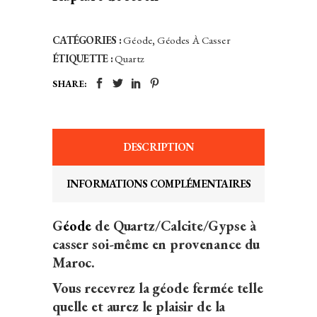
ÉTAIT :
EST :
25,00€.
21,25€.
CATÉGORIES :
Géode
,
Géodes À Casser
ÉTIQUETTE :
Quartz
SHARE:
DESCRIPTION
INFORMATIONS COMPLÉMENTAIRES
G
éode
de Quartz/Calcite/Gypse à
casser soi-même en provenance du
Maroc.
Vous recevrez la géode fermée telle
quelle et aurez le plaisir de la