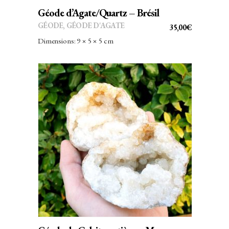
Géode d’Agate/Quartz – Brésil
GÉODE
,
GÉODE D'AGATE
35,00
€
Dimensions: 9 × 5 × 5 cm
AJOUTER AU PANIER