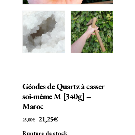
Géodes de Quartz à casser
soi-même M [340g] –
Maroc
LE
LE
21,25
€
25,00
€
PRIX
PRIX
Rupture de stock
INITIAL
ACTUEL