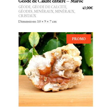
Géode de Calcite entière – Maroc
GÉODE
,
GÉODE DE CALCITE
,
43,00
€
GÉODES
,
MINÉRAUX
,
MINÉRAUX,
CRISTAUX
Dimensions: 10 × 9 × 7 cm
PROMO
AJOUTER AU PANIER