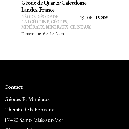
Géode de Quartz/Calcédoine –
Landes, France
GÉODE
,
GÉODE DE
LE
LE
19,00
€
15,20
€
CALCÉDOINE
,
GÉODES
,
PRIX
PRIX
MINÉRAUX
,
MINÉRAUX, CRISTAUX
INITIAL
ACTUEL
Dimensions: 6 × 5 × 2 cm
ÉTAIT :
EST :
19,00€.
15,20€.
Contact:
Géodes Et Minéraux
Chemin de la Fontaine
17420 Saint-Palais-sur-Mer