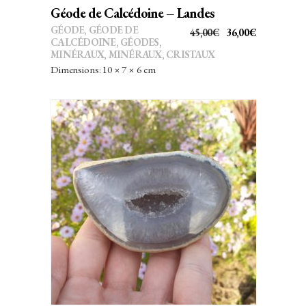
Géode de Calcédoine – Landes
GÉODE
,
GÉODE DE
LE
LE
45,00
€
36,00
€
CALCÉDOINE
,
GÉODES
,
PRIX
PRIX
MINÉRAUX
,
MINÉRAUX, CRISTAUX
INITIAL
ACTUEL
Dimensions: 10 × 7 × 6 cm
ÉTAIT :
EST :
45,00€.
36,00€.
AJOUTER AU PANIER