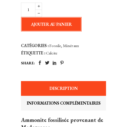
Ammonite
Paire
Polie
AJOUTER AU PANIER
-
Madagascar
quantity
CATÉGORIES :
Fossile
,
Minéraux
ÉTIQUETTE :
Calcite
SHARE:
DESCRIPTION
INFORMATIONS COMPLÉMENTAIRES
Ammonite fossilisée provenant de