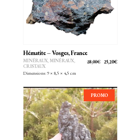
Hématite – Vosges, France
MINÉRAUX
,
MINÉRAUX,
LE
LE
28,00
€
25,20
€
CRISTAUX
PRIX
PRIX
Dimensions: 9 × 8,5 × 4,5 cm
INITIAL
ACTUEL
ÉTAIT :
EST :
28,00€.
25,20€.
PROMO
AJOUTER AU PANIER