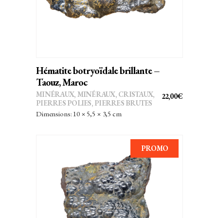
Hématite botryoïdale brillante –
Taouz, Maroc
MINÉRAUX
,
MINÉRAUX, CRISTAUX
,
22,00
€
PIERRES POLIES, PIERRES BRUTES
Dimensions: 10 × 5,5 × 3,5 cm
PROMO
AJOUTER AU PANIER