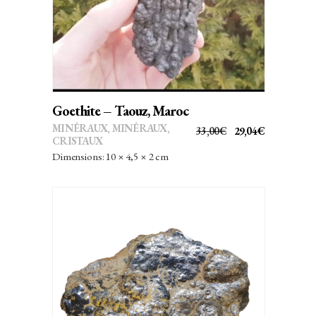
Goethite – Taouz, Maroc
MINÉRAUX
,
MINÉRAUX,
LE
LE
33,00
€
29,04
€
CRISTAUX
PRIX
PRIX
Dimensions: 10 × 4,5 × 2 cm
INITIAL
ACTUEL
ÉTAIT :
EST :
33,00€.
29,04€.
AJOUTER AU PANIER