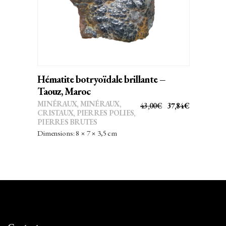
Hématite botryoïdale brillante –
Taouz, Maroc
MINÉRAUX
,
MINÉRAUX,
LE
LE
43,00
€
37,84
€
CRISTAUX
,
PIERRES POLIES,
PRIX
PRIX
PIERRES BRUTES
INITIAL
ACTUEL
Dimensions: 8 × 7 × 3,5 cm
ÉTAIT :
EST :
43,00€.
37,84€.