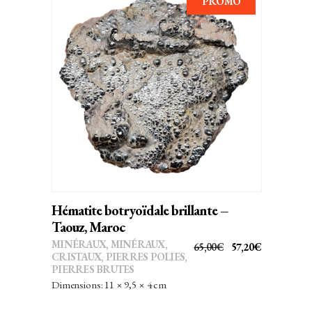
PROMO
AJOUTER AU PANIER
Hématite botryoïdale brillante –
Taouz, Maroc
MINÉRAUX
,
MINÉRAUX,
LE
LE
65,00
€
57,20
€
CRISTAUX
,
PIERRES POLIES,
PRIX
PRIX
PIERRES BRUTES
INITIAL
ACTUEL
Dimensions: 11 × 9,5 × 4 cm
ÉTAIT :
EST :