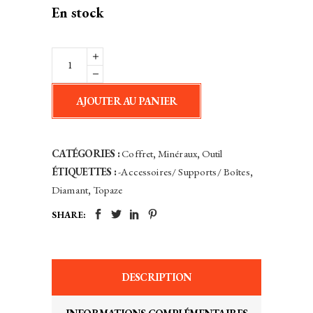
client
En stock
Coffret
Kit
Identification
AJOUTER AU PANIER
des
Minéraux
Dureté
CATÉGORIES :
Coffret
,
Minéraux
,
Outil
Mohs
ÉTIQUETTES :
-Accessoires/ Supports/ Boîtes
,
Multi-
Diamant
,
Topaze
Outils
SHARE:
-
Identifiez
vos
pierres
DESCRIPTION
inconnues
!