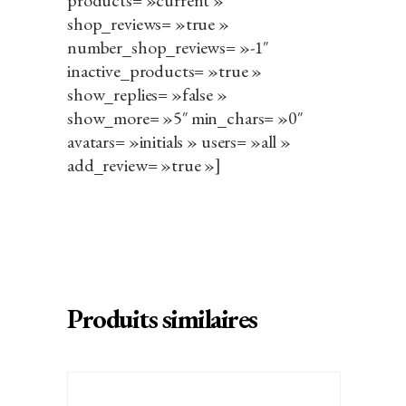
products= »
current
»
shop_reviews= »true »
number_shop_reviews= »-1″
inactive_products= »true »
show_replies= »false »
show_more= »5″ min_chars= »0″
avatars= »initials » users= »all »
add_review= »true »]
Produits similaires