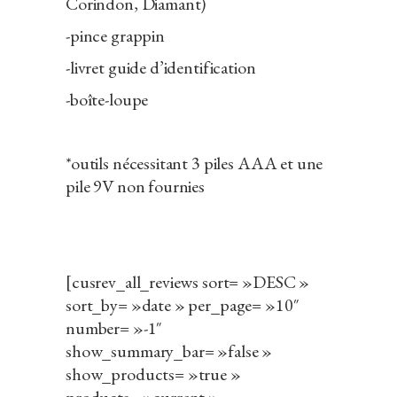
Corindon, Diamant)
-pince grappin
-livret guide d’identification
-boîte-loupe
*outils nécessitant 3 piles AAA et une
pile 9V non fournies
[cusrev_all_reviews sort= »DESC »
sort_by= »date » per_page= »10″
number= »-1″
show_summary_bar= »false »
show_products= »true »