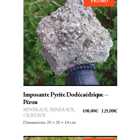
PROMO
AJOUTER AU PANIER
Imposante Pyrite Dodécaédrique –
Pérou
MINÉRAUX
,
MINÉRAUX,
LE
LE
198,00
€
125,00
€
CRISTAUX
PRIX
PRIX
Dimensions: 20 × 20 × 10 cm
INITIAL
ACTUEL
ÉTAIT :
EST :