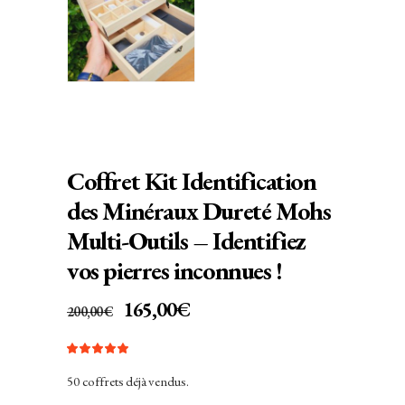
Coffret Kit Identification
des Minéraux Dureté Mohs
Multi-Outils – Identifiez
vos pierres inconnues !
LE
LE
165,00
€
200,00
€
PRIX
PRIX
INITIAL
Noté
2
ACTUEL
5.00
sur 5
ÉTAIT :
EST :
50 coffrets déjà vendus.
basé
sur
200,00€.
165,00€.
notations